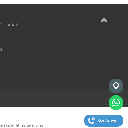
İstanbul

L

Bizi Arayın
i kabul etmiş sayılırsınız.