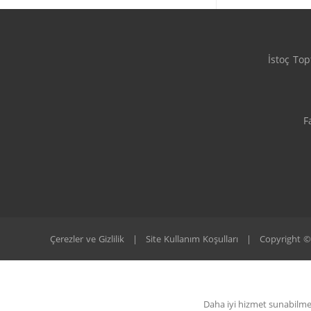
İstoç To
F
Çerezler ve Gizlilik
|
Site Kullanım Koşulları
|
Copyright ©
Daha iyi hizmet sunabilmek