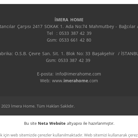
İMERA HOME
ptancılar Çarşısı 2417 SOKAK 1. Ada No:74 Mahmutbey - Bağcılar / 
Tel  : 0533 387 42 39

Gsm: 0533 661 42 80

abrika: O.S.B. Çevre San. Sit. 1. Blok No: 33 Başakşehir  / İSTANBU
Gsm: 0533 387 42 39 

E-posta: info@imerahome.com

Web: www.
imerahome
.com
 2023 İmera Home. Tüm Hakları Saklıdır.
Bu site
Neta Website
altyapısı ile hazırlanmıştır.
 için web sitemizde çerezler kullanılmaktadır. Web sitemizi kullanarak çerezler