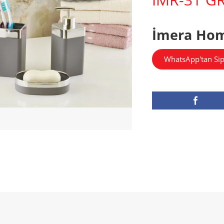
İmera Ho
WhatsApp'tan Sip