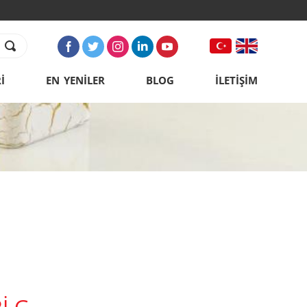
İ
EN YENİLER
BLOG
İLETİŞİM
İ G