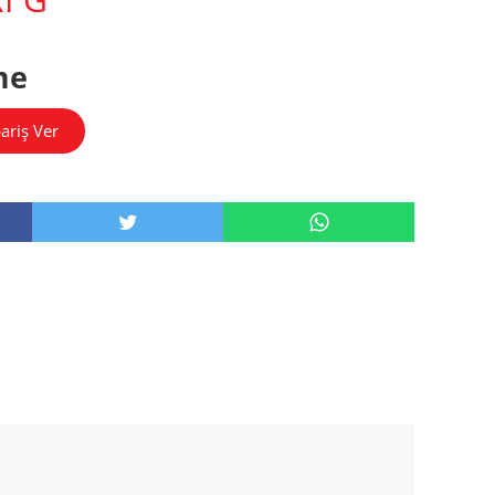
me
ariş Ver