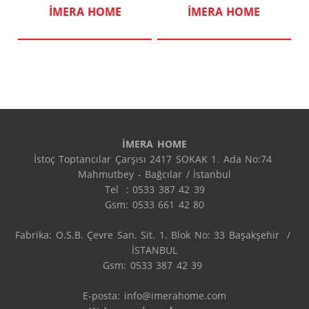
İMERA HOME
İMERA HOME
İMERA HOME
İstoç Toptancılar Çarşısı 2417 SOKAK 1. Ada No:74 
Mahmutbey - Bağcılar / İstanbul

Tel  : 0533 387 42 39

Gsm: 0533 661 42 80

Fabrika: O.S.B. Çevre San. Sit. 1. Blok No: 33 Başakşehir  / 
İSTANBUL

Gsm: 0533 387 42 39 

E-posta: info@imerahome.com
