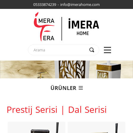
05333874239 - info@imerahome.com
ÜRÜNLER
Prestij Serisi | Dal Serisi