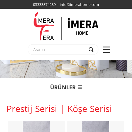
05333874239 - info@imerahome.com
ÜRÜNLER
Prestij Serisi | Köşe Serisi