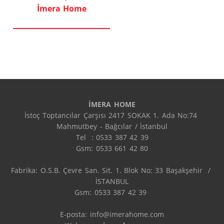
İmera Home
İMERA HOME
İstoç Toptancılar Çarşısı 2417 SOKAK 1. Ada No:74 
Mahmutbey - Bağcılar / İstanbul

Tel  : 0533 387 42 39

Gsm: 0533 661 42 80

Fabrika: O.S.B. Çevre San. Sit. 1. Blok No: 33 Başakşehir  / 
İSTANBUL

Gsm: 0533 387 42 39 

E-posta: info@imerahome.com
