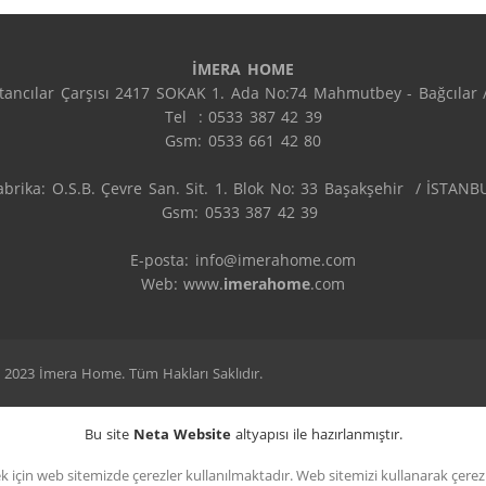
İMERA HOME
ptancılar Çarşısı 2417 SOKAK 1. Ada No:74 Mahmutbey - Bağcılar / 
Tel  : 0533 387 42 39

Gsm: 0533 661 42 80

abrika: O.S.B. Çevre San. Sit. 1. Blok No: 33 Başakşehir  / İSTANBU
Gsm: 0533 387 42 39 

E-posta: info@imerahome.com

Web: www.
imerahome
.com
 2023 İmera Home. Tüm Hakları Saklıdır.
Bu site
Neta Website
altyapısı ile hazırlanmıştır.
 için web sitemizde çerezler kullanılmaktadır. Web sitemizi kullanarak çerezler