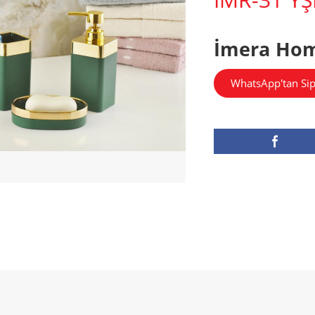
İmera Ho
WhatsApp'tan Sip