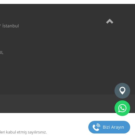
İstanbul

L

Bizi Arayın
i kabul etmiş sayılırsınız.