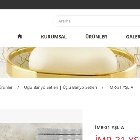
KURUMSAL
ÜRÜNLER
GALER
Ürünler
/
Üçlü Banyo Setleri | Üçlü Banyo Setleri
/
İMR-31 YŞL A
İMR-31 YŞL A
İMR-31 YŞ