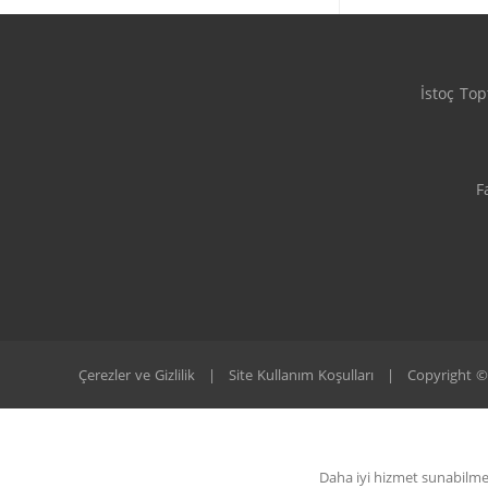
İstoç To
F
Çerezler ve Gizlilik
|
Site Kullanım Koşulları
|
Copyright ©
Daha iyi hizmet sunabilmek