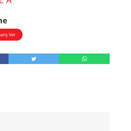
me
ariş Ver