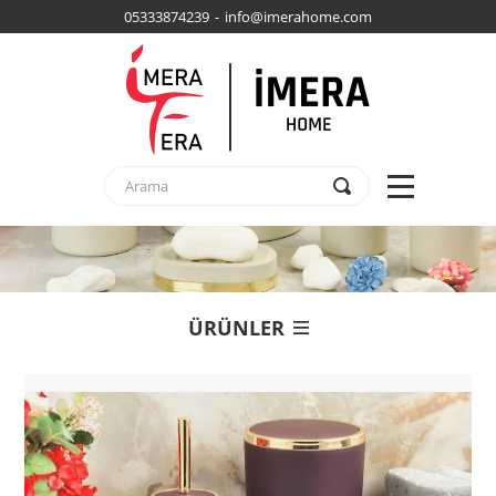
05333874239 - info@imerahome.com
ÜRÜNLER