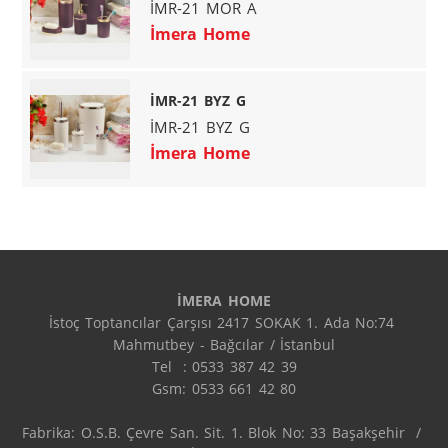
İMR-21 MOR A
İmera Home
İMR-21 BYZ G
İMR-21 BYZ G
İmera Home
İMERA HOME
İstoç Toptancılar Çarşısı 2417 SOKAK 1. Ada No:74 
Mahmutbey - Bağcılar / İstanbul

Tel  : 0533 387 42 39

Gsm: 0533 661 42 80

Fabrika: O.S.B. Çevre San. Sit. 1. Blok No: 33 Başakşehir  / 