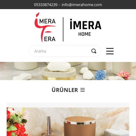
05333874239 - info@imerahome.com
ÜRÜNLER