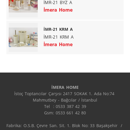
İMR-21 BYZ A
İmera Home
İMR-21 KRM A
İMR-21 KRM A
İmera Home
İMERA HOME
İstoç Toptancılar Çarşısı 2417 SOKAK 1. Ada No:74 
Mahmutbey - Bağcılar / İstanbul

Tel  : 0533 387 42 39

Gsm: 0533 661 42 80

Fabrika: O.S.B. Çevre San. Sit. 1. Blok No: 33 Başakşehir  / 