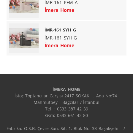
İMR-161 PEM A
İmera Home
İMR-161 SYH G
İMR-161 SYH G
İmera Home
İMERA HOME
İstoç Toptancılar Çarşısı 2417 SOKAK 1. Ada No:74 
Mahmutbey - Bağcılar / İstanbul

Tel  : 0533 387 42 39

Gsm: 0533 661 42 80

Fabrika: O.S.B. Çevre San. Sit. 1. Blok No: 33 Başakşehir  / 