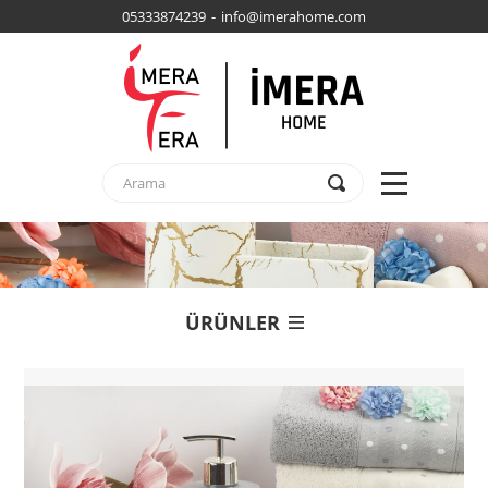
05333874239 - info@imerahome.com
ÜRÜNLER