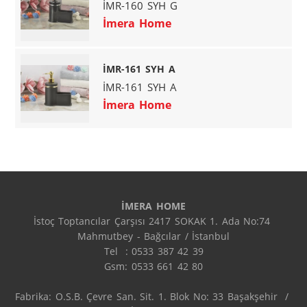
İMR-160 SYH G
İmera Home
İMR-161 SYH A
İMR-161 SYH A
İmera Home
İMERA HOME
İstoç Toptancılar Çarşısı 2417 SOKAK 1. Ada No:74 
Mahmutbey - Bağcılar / İstanbul

Tel  : 0533 387 42 39

Gsm: 0533 661 42 80

Fabrika: O.S.B. Çevre San. Sit. 1. Blok No: 33 Başakşehir  / 