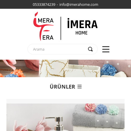
05333874239 - info@imerahome.com
ÜRÜNLER