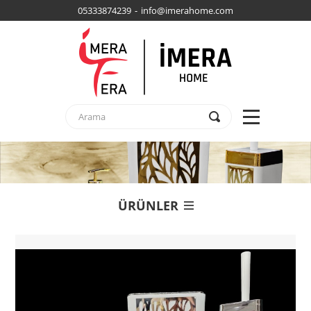
05333874239 - info@imerahome.com
ÜRÜNLER