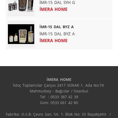
İMR-15 DAL SYH G
İMERA HOME
İMR-15 DAL BYZ A
İMR-15 DAL BYZ A
İMERA HOME
İMERA HOME
İstoç Toptancılar Çarşısı 2417 SOKAK 1. Ada No:74 
Mahmutbey - Bağcılar / İstanbul

Tel  : 0533 387 42 39

Gsm: 0533 661 42 80

Fabrika: O.S.B. Çevre San. Sit. 1. Blok No: 33 Başakşehir  / 